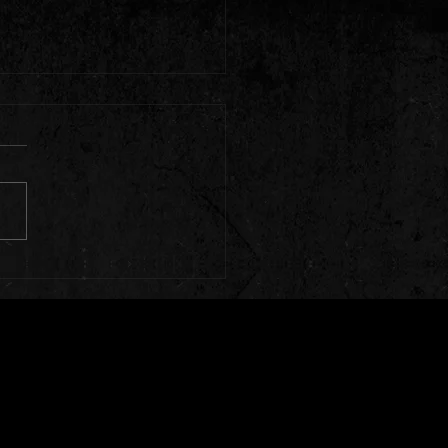
 Rocks Celebration (1a Edição)
/25