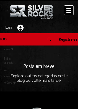
Login
Registre-se
BLOG
show
Todos
os posts
Posts em breve
bar
Explore outras categorias neste
show
blog ou volte mais tarde.
casamento