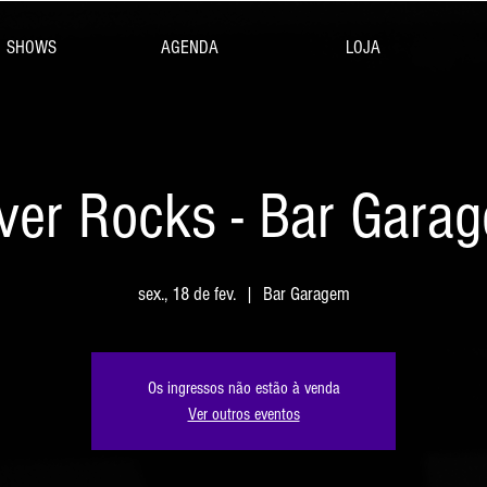
SHOWS
AGENDA
LOJA
lver Rocks - Bar Gara
sex., 18 de fev.
  |  
Bar Garagem
Os ingressos não estão à venda
Ver outros eventos