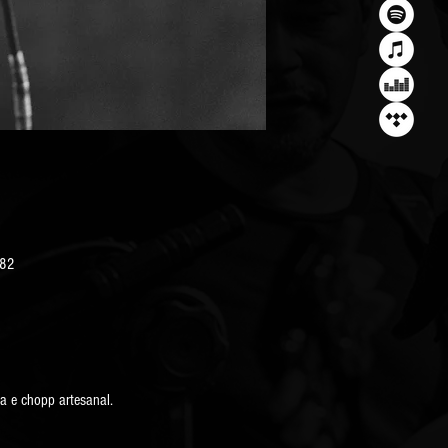
082
a e chopp artesanal.