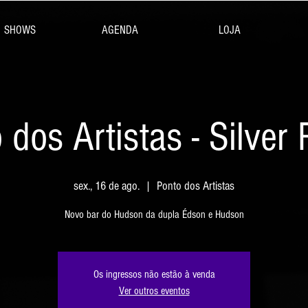
SHOWS
AGENDA
LOJA
 dos Artistas - Silver
sex., 16 de ago.
  |  
Ponto dos Artistas
Novo bar do Hudson da dupla Édson e Hudson
Os ingressos não estão à venda
Ver outros eventos