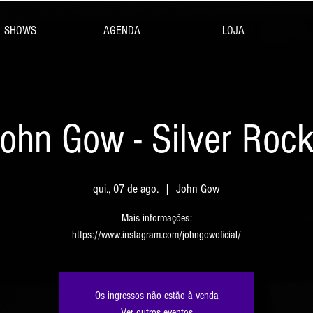
SHOWS
AGENDA
LOJA
ohn Gow - Silver Roc
qui., 07 de ago.
  |  
John Gow
Mais informações:
Os ingressos não estão à venda
Ver outros eventos