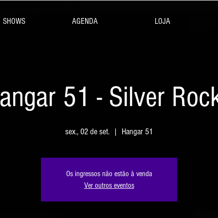
SHOWS
AGENDA
LOJA
angar 51 - Silver Roc
sex., 02 de set.
  |  
Hangar 51
Os ingressos não estão à venda
Ver outros eventos