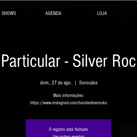
SHOWS
AGENDA
LOJA
Particular - Silver R
dom., 27 de ago.
  |  
Sorocaba
Mais informações:
https://www.instagram.com/bandasilverrocks
O registro está fechado
Ver outros eventos