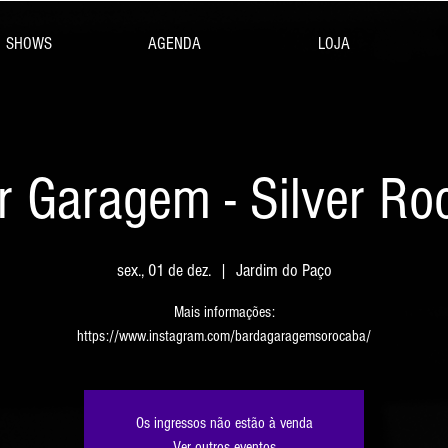
SHOWS
AGENDA
LOJA
r Garagem - Silver Ro
sex., 01 de dez.
  |  
Jardim do Paço
Mais informações:
https://www.instagram.com/bardagaragemsorocaba/
Os ingressos não estão à venda
Ver outros eventos